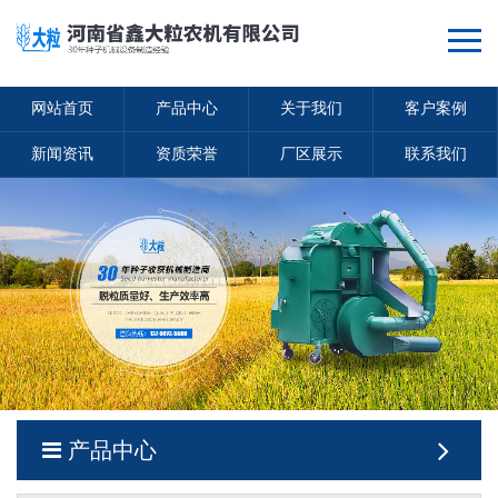
网站首页
产品中心
关于我们
客户案例
新闻资讯
资质荣誉
厂区展示
联系我们
产品中心