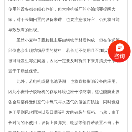
使用的设备都会细心养护，但大粒机械厂的小编想要提醒大
家，对于长期闲置的设备来讲，也要注意做好它，否则将可能
导致故障的出现。
虽然小麦种子脱粒机主要由钢铁等材质构成，但在传送等
部位也会出现纺织品类的材料，若长期不使用且不加以清洁，
很可能发生霉烂问题，因此一定要及时拆卸下来并清洗干净，
置于干燥处保管。
此外，若电机或是电池受潮，也将直接影响设备的应用。
因此小麦种子脱粒机的存放环境也应干净防潮，这也能防止设
备金属部件受到空气中氧气与水蒸气的侵蚀而锈蚀，同时也避
免了受到风吹雨淋以及日晒等引发的破裂与腐朽。当然，由于
长时间的不使用，设备上像弹簧、轮胎等部件若放置不当，长