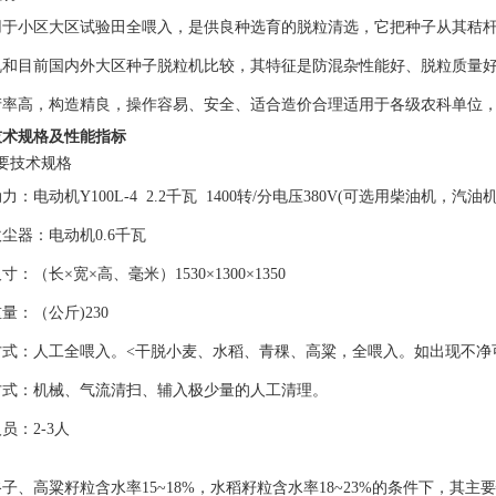
用于小区大区试验田全喂入，是供良种选育的脱粒清选，
它把种
子从其秸
机和目前国
内外
大
区种子脱粒机比较，
其特征是防混杂性能好、脱粒质量
产率高
，
构造精良，
操作容易、安全、适合
造价合理适用于
各级农科单位
技术规格及性能指标
要技术规格
动力：电动机
Y100L-4 2.2
千
瓦
1400
转
/分
电压
380V(可选用柴油机，汽油机
吹尘器：电动机
0.6千瓦
尺寸：（长
×宽×高、毫米）1
530
×
1300
×
1350
重量：（公斤
)230
方式：人工
全
喂入。
<干脱小麦
、水稻、青稞、高粱，
全喂入
。如出现不净
方式：机械、气流清扫、辅入极少量的人工清理。
人员：
2-3人
谷子、高粱籽粒含水率
15~18%，水稻籽粒含水率18~23%的条件下，其