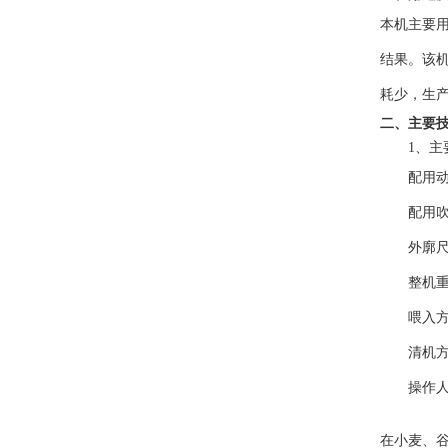
本机主要
结果。该
耗少，
生
二、主要
1、主
配用
配用
外廓
整机
喂
入
清机
操作
在小麦、