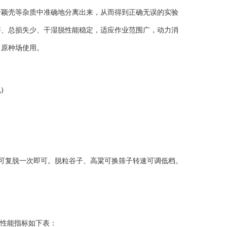
杆颖壳等杂质中准确地分离出来，从而得到正确无误的实验
好、总损失少、
干湿脱性能稳
定，适应作业范围广，动力消
，原种场使用。
)
可复脱一次即可。脱粒谷子、高粱可换筛子转速可调低档。
主要性能指标如下表：