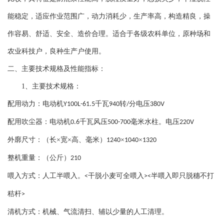
能稳定，适应作业范围广，动力消耗少，生产率高，构造精良，操
作容易、舒适、安全、造价合理。适合于各级农科单位，原种场和
农业科技户，良种生产户使用。
二、
主要技术规格及性能指标：
1、
主要技术规格：
配用动力：电动机
千瓦
转
分电压
Y100L-61.5
940
/
380V
配用吹尘器：电动机
千瓦风压
毫米水柱。电压
0.6
500-700
220V
外廓尺寸：（长
×宽×高、毫米）
×
×
1240
1040
1320
整机重量：（公斤）
210
喂入
方式：人工半喂
入
。
干脱小麦可全喂
入
半喂
入
即只脱穗不打
<
><
秸杆
>
清机方式：机械、气流清扫、
辅以少
量的人工清理。