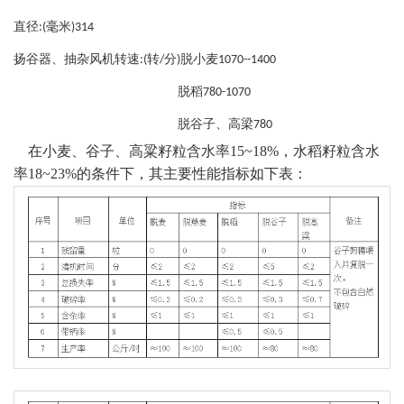
直径
毫米
:(
)314
扬谷器、抽杂风机转速
转
分
脱小麦
:(
/
)
1070--1400
脱稻
780-1070
脱谷子、高梁
780
在小麦、谷子、高粱籽粒含水率
15~18%，水稻籽粒含水
率18~23%的条件下，其主要性能指标如下表：