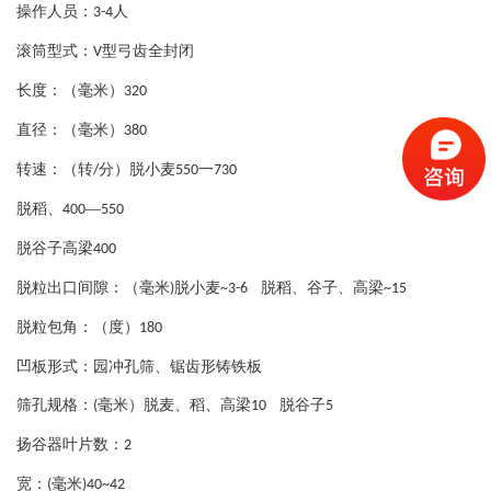
操作人员：
人
3-4
滚筒型式：
型弓齿全封闭
V
长度：（毫米）
320
直径：（毫米）
380
转速：（转
分）脱小麦
一
/
550
730
脱稻、
—
400
550
脱谷子高梁
400
脱粒出口间隙：（毫米
脱小麦
脱稻、谷子、高梁
)
~3-6
~15
脱粒包角：（度）
180
凹板形式：园冲孔筛、锯齿形铸铁板
筛孔规格：
毫米）脱麦、稻、高梁
脱谷子
(
10
5
扬谷器叶片数：
2
宽：
毫米
(
)40~42