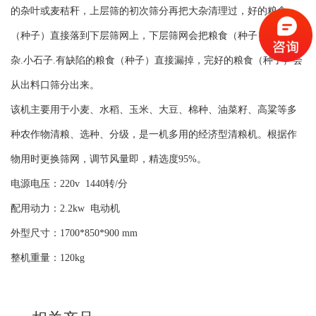
的杂叶或麦秸秆，上层筛的初次筛分再把大杂清理过，好的粮食
（种子）直接落到下层筛网上，下层筛网会把粮食（种子）中的小
杂.小石子.有缺陷的粮食（种子）直接漏掉，完好的粮食（种子）会
从出料口筛分出来。
该机主要用于小麦、水稻、玉米、大豆、棉种、油菜籽、高粱等多
种农作物清粮、选种、分级，是一机多用的经济型清粮机。根据作
物用时更换筛网，调节风量即，精选度95%。
电源电压：220v 1440转/分
配用动力：2.2kw 电动机
外型尺寸：1700*850*900 mm
整机重量：120kg