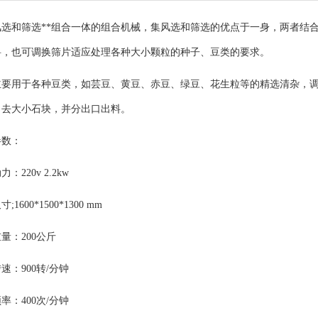
风选和筛选**组合一体的组合机械，集风选和筛选的优点于一身，两者结
料，也可调换筛片适应处理各种大小颗粒的种子、豆类的要求。
用于各种豆类，如芸豆、黄豆、赤豆、绿豆、花生粒等的精选清杂，调
、去大小石块，并分出口出料。
数：
20v 2.2kw
00*1500*1300 mm
：200公斤
：900转/分钟
：400次/分钟