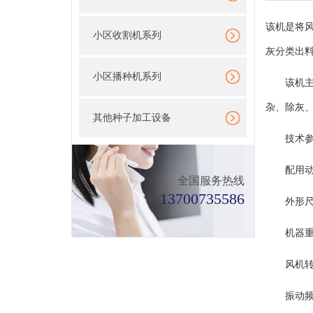
该机是将
小区收割机系列
灰分类出
小区播种机系列
该机主要
杂、除灰
其他种子加工设备
技术参
配用动力：2
全国服务热线
13700735586
外形尺寸;16
机器重量
风机转速
振动频率